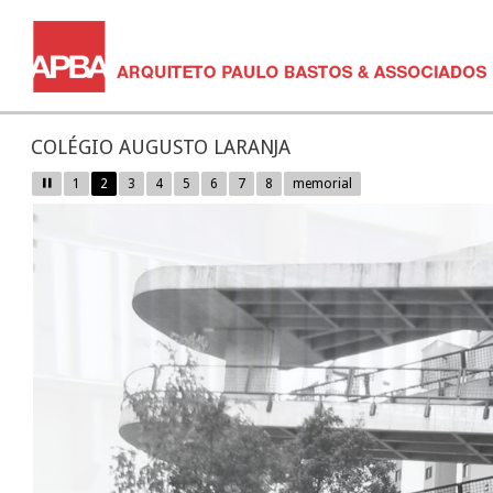
COLÉGIO AUGUSTO LARANJA
1
2
3
4
5
6
7
8
memorial